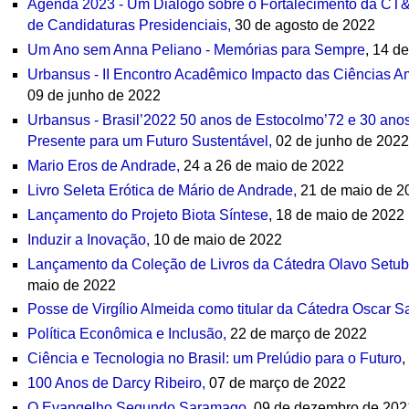
Agenda 2023 - Um Diálogo sobre o Fortalecimento da CT&
de Candidaturas Presidenciais,
30 de agosto de 2022
Um Ano sem Anna Peliano - Memórias para Sempre
, 14 d
Urbansus - II Encontro Acadêmico Impacto das Ciências A
09 de junho de 2022
Urbansus - Brasil’2022 50 anos de Estocolmo’72 e 30 anos
Presente para um Futuro Sustentável,
02 de junho de 202
Mario Eros de Andrade,
24 a 26 de maio de 2022
Livro Seleta Erótica de Mário de Andrade,
21 de maio de 2
Lançamento do Projeto Biota Síntese
, 18 de maio de 2022
Induzir a Inovação,
10 de maio de 2022
Lançamento da Coleção de Livros da Cátedra Olavo Setubal
maio de 2022
Posse de Virgílio Almeida como titular da Cátedra Oscar Sa
Política Econômica e Inclusão,
22 de março de 2022
Ciência e Tecnologia no Brasil: um Prelúdio para o Futuro
,
100 Anos de Darcy Ribeiro,
07 de março de 2022
O Evangelho Segundo Saramago
, 09 de dezembro de 202