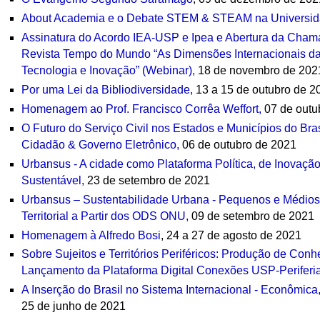
About Academia e o Debate STEM & STEAM na Universi
Assinatura do Acordo IEA-USP e Ipea e Abertura da Chama
Revista Tempo do Mundo “As Dimensões Internacionais das
Tecnologia e Inovação” (Webinar),
18 de novembro de 202
Por uma Lei da Bibliodiversidade,
13 a 15 de outubro de 2
Homenagem ao Prof. Francisco Corrêa Weffort,
07 de outu
O Futuro do Serviço Civil nos Estados e Municípios do Brasi
Cidadão & Governo Eletrônico,
06 de outubro de 2021
Urbansus - A cidade como Plataforma Política, de Inovaç
Sustentável,
23 de setembro de 2021
Urbansus – Sustentabilidade Urbana - Pequenos e Médios
Territorial a Partir dos ODS ONU,
09 de setembro de 2021
Homenagem à Alfredo Bosi
, 24 a 27 de agosto de 2021
Sobre Sujeitos e Territórios Periféricos: Produção de Con
Lançamento da Plataforma Digital Conexões USP-Periferi
A Inserção do Brasil no Sistema Internacional - Econômica,
25 de junho de 2021