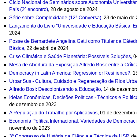
Ciclo Nacional de Seminários sobre Autonomia Universitár
País (2º encontro)
, 28 de agosto de 2024
Série sobre Complexidade (12ª Conversa)
, 23 de maio de
Lançamento do Livro "Universidade e Educação Básica: E
2024
Posse de Bernardete Angelina Gatti como Titular da Cáted
Básica,
22 de abril de 2024
Crise Climática e Saúde Planetária: Possíveis Soluções,
04
Mesa de Abertura da Exposição Alfredo Bosi: entre a Crític
Democracy in Latin America: Regression or Resilience?,
13
UrbanSus - Cultura, Cuidado e Regeneração de Rios Urba
Alfredo Bosi: Descolonizando a Educação,
14 de dezembr
Ideias Econômicas, Decisões Políticas - Técnicos e Polít
de dezembro de 2023
A Regulação do Trabalho por Aplicativos,
01 de dezembro 
Economia Política Internacional, Variedades de Democrac
novembro de 2023
3º Congresso de História da Ciência e Técnica da USP,
de