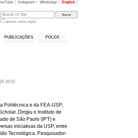
YouTube
Instagram
WhatsApp
English
apenas nesta seção
a…
PUBLICAÇÕES
POLOS
25 10:51
a Politécnica e da FEA-USP,
cholar. Dirigiu o Instituto de
ado de São Paulo (IPT) e
versas iniciativas da USP, entre
stão Tecnológica. Pesquisador-