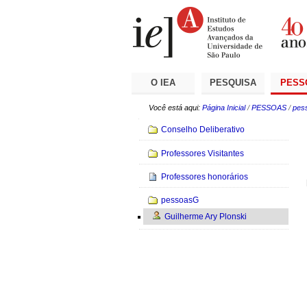
Ir
Ferramentas
Seções
para
Pessoais
o
conteúdo.
|
Ir
para
a
O IEA
PESQUISA
PESS
navegação
Você está aqui:
Página Inicial
/
PESSOAS
/
pes
Navegação
Conselho Deliberativo
Professores Visitantes
Professores honorários
pessoasG
Guilherme Ary Plonski