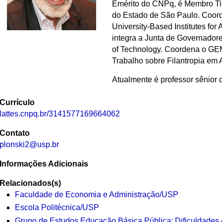
Emérito do CNPq, é Membro Ti
do Estado de São Paulo. Coord
University-Based Institutes fo
integra a Junta de Governadores
of Technology. Coordena o GEM
Trabalho sobre Filantropia em
Atualmente é professor sênior
Currículo
lattes.cnpq.br/3141577169664062
Contato
plonski2@usp.br
Informações Adicionais
Relacionados(s)
Faculdade de Economia e Administração/USP
Escola Politécnica/USP
Grupo de Estudos Educação Básica Pública: Dificuldades 