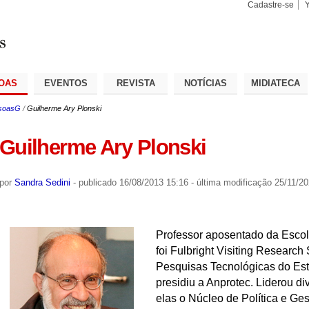
Cadastre-se
Busca
Busca
Avançad
OAS
EVENTOS
REVISTA
NOTÍCIAS
MIDIATECA
soasG
/
Guilherme Ary Plonski
Guilherme Ary Plonski
por
Sandra Sedini
-
publicado
16/08/2013 15:16
-
última modificação
25/11/20
Professor aposentado da Escol
foi Fulbright Visiting Research S
Pesquisas Tecnológicas do Est
presidiu a Anprotec. Liderou di
elas o Núcleo de Política e Ge